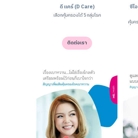
ดี แคร์ (D Care)
ซีไ
เลือกคุ้มครองได้ 5 กลุ่มโรค
คุ้มค
ติดต่อเรา