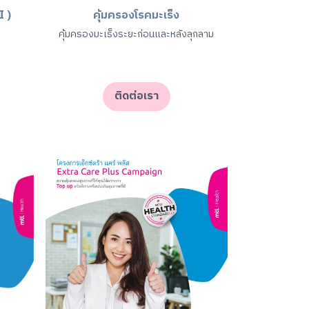
I )
คุ้มครองโรคมะเร็ง
คุ้มครองมะเร็งระยะก่อนและหลังลุกลาม
ติดต่อเรา