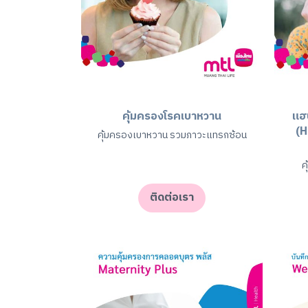
คุ้มครองโรคเบาหวาน
แฮป
(H
คุ้มครองเบาหวาน รวมภาวะแทรกซ้อน
ค
ติดต่อเรา