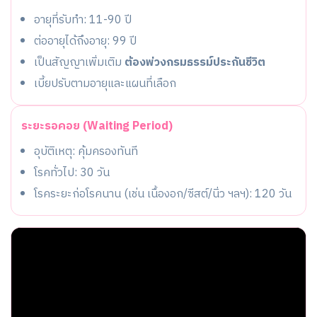
อายุที่รับทำ: 11-90 ปี
ต่ออายุได้ถึงอายุ: 99 ปี
เป็นสัญญาเพิ่มเติม
ต้องพ่วงกรมธรรม์ประกันชีวิต
เบี้ยปรับตามอายุและแผนที่เลือก
ระยะรอคอย (Waiting Period)
อุบัติเหตุ: คุ้มครองทันที
โรคทั่วไป: 30 วัน
โรคระยะก่อโรคนาน (เช่น เนื้องอก/ซีสต์/นิ่ว ฯลฯ): 120 วัน