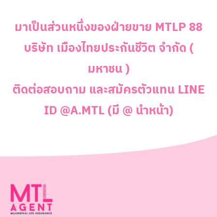
มาเป็นส่วนหนึ่งของฝ่ายขาย MTLP 88
บริษัท เมืองไทยประกันชีวิต จำกัด (
มหาชน )
ติดต่อสอบถาม และสมัครตัวแทน
LINE
ID @A.MTL (มี @ นำหน้า)