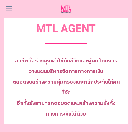
MTL AGENT
อ
า
ชี
พ
ที่
ส
ร้
า
ง
คุ
ณ
ค่
า
ใ
ห้
กั
บ
ชี
วิ
ต
แ
ล
ะ
ผู้
ค
น
โ
ด
ย
ก
า
ร
ว
า
ง
แ
ผ
น
บ
ริ
ห
า
ร
จั
ด
ก
า
ร
ท
า
ง
ก
า
ร
เ
งิ
น
ต
ล
อ
ด
จ
น
ส
ร้
า
ง
ค
ว
า
ม
คุ้
ม
ค
ร
อ
ง
แ
ล
ะ
ห
ลั
ก
ป
ร
ะ
กั
น
ใ
ห้
ค
น
ที่
รั
ก
อี
ก
ทั้
ง
ยั
ง
ส
า
ม
า
ร
ถ
ต่
อ
ย
อ
ด
แ
ล
ะ
ส
ร้
า
ง
ค
ว
า
ม
มั่
ง
คั่
ง
ท
า
ง
ก
า
ร
เ
งิ
น
ไ
ด้
ด้
ว
ย