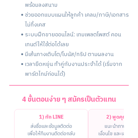
พร้อมลงสนาม
ช่วยออกแบบแผนให้ลูกค้า เคลม/ภาษี/เอกสาร
ไม่ทิ้งเคส
ระบบฝึกขายออนไลน์: เทมเพลตโพสต์ คอน
เทนต์ให้ใช้ต่อได้เลย
มีเส้นทางเติบโต/โบนัส/ทริป ตามผลงาน
เวลายืดหยุ่น ทำคู่กับงานประจำได้ (เริ่มจาก
พาร์ตไทม์ก่อนได้)
4 ขั้นตอนง่าย ๆ สมัครเป็นตัวแทน
1) ทัก LINE
2) พูดคุยคัดก
ส่งชื่อและข้อมูลติดต่อ
แนะนำภาพรวมอา
เพื่อให้ทีมงานติดต่อกลับ
เงื่อนไข และเอกสารที