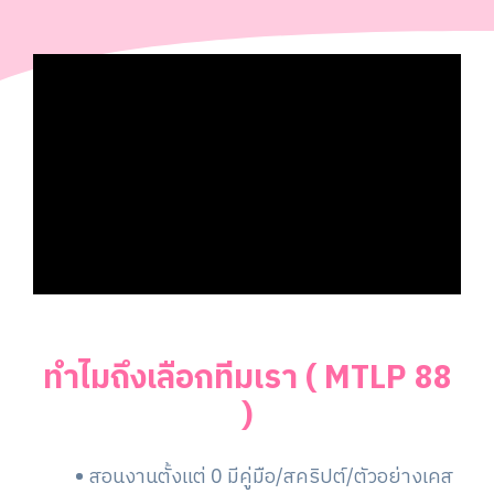
ทำไมถึงเลือกทีมเรา ( MTLP 88
)
สอนงานตั้งแต่ 0 มีคู่มือ/สคริปต์/ตัวอย่างเคส