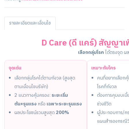
รายละเอียดและเงื่อนไข
D Care (ดี แคร์) สัญญาเพิ
เลือกกลุ่มโรค
ได้ตรงจุด
ผล
จุดเด่น
เหมาะกับใคร
เลือกกลุ่มโรคได้ตามกังวล (สูงสุด
คนที่อยากเลือกค
ตามเงื่อนไขบริษัท)
โรคที่กังวล
2 แนวทางคุ้มครอง:
ระยะเริ่ม
ต้องการคุมงบเบี้
ต้น+รุนแรง
หรือ
เฉพาะระยะรุนแรง
ช่วงชีวิต
ผลประโยชน์รวมสูงสุด
200%
ผู้ประกอบการ/คร
แผนสำรองกรณีว