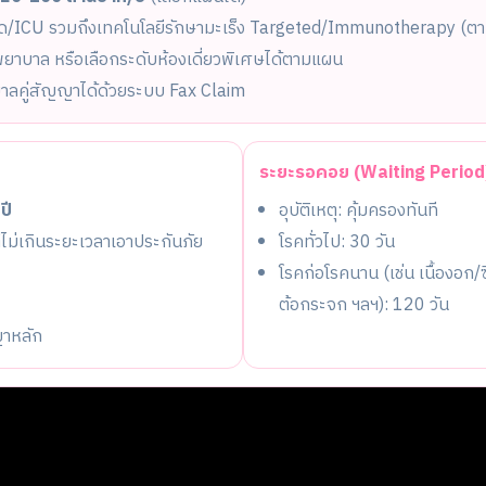
ด/ICU รวมถึงเทคโนโลยีรักษามะเร็ง Targeted/Immunotherapy (ตาม
พยาบาล หรือเลือกระดับห้องเดี่ยวพิเศษได้ตามแผน
บาลคู่สัญญาได้ด้วยระบบ Fax Claim
ระยะรอคอย (Waiting Period
ปี
อุบัติเหตุ: คุ้มครองทันที
ไม่เกินระยะเวลาเอาประกันภัย
โรคทั่วไป: 30 วัน
โรคก่อโรคนาน (เช่น เนื้องอก/ซี
ต้อกระจก ฯลฯ): 120 วัน
ญาหลัก