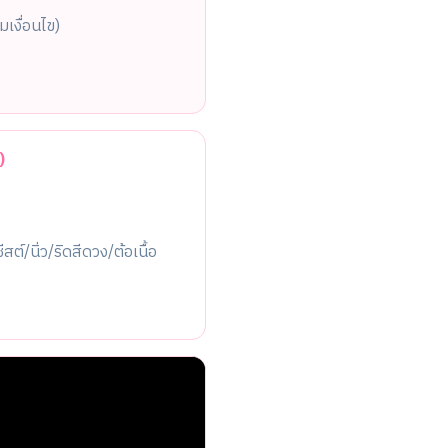
เงื่อนไข)
)
สต์/นิ่ว/ริดสีดวง/ต้อเนื้อ