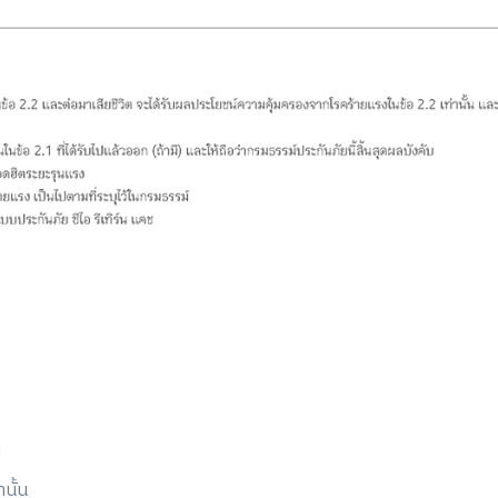
ี
นั้น